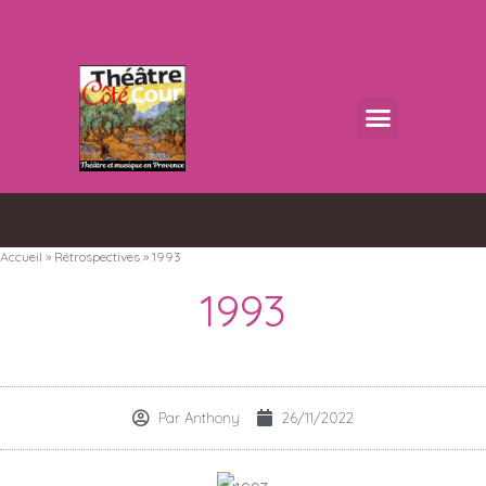
Accueil
»
Rétrospectives
»
1993
1993
Par
Anthony
26/11/2022